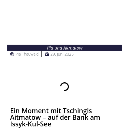
Pia und Aitmatow
Pia Thauwald
29. Juni 2025
Inhalt
Ein Moment mit Tschingis
Aitmatow – auf der Bank am
Issyk-Kul-See