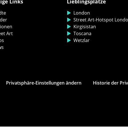
ige Links
Lieblingsplätze
dte
London
der
Street Art-Hotspot Lond
ionen
Kirgisistan
eet Art
Toscana
os
Wetzlar
ws
Privatsphäre-Einstellungen ändern
Historie der Pri