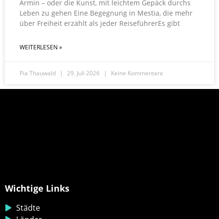
Armin – oder die Kunst, mit leichtem Gepäck durchs
Leben zu gehen Eine Begegnung in Mestia, die mehr
über Freiheit erzählt als jeder ReiseführerEs gibt
WEITERLESEN »
Pia Thauwald
29. Juli 2026
Keine Kommentare
Wichtige Links
Städte